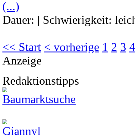
(...)
Dauer:
|
Schwierigkeit:
leic
<< Start
< vorherige
1
2
3
Anzeige
Redaktionstipps