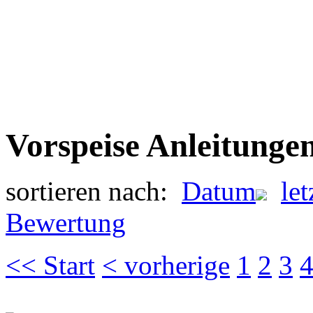
Vorspeise Anleitunge
sortieren nach:
Datum
le
Bewertung
<< Start
< vorherige
1
2
3