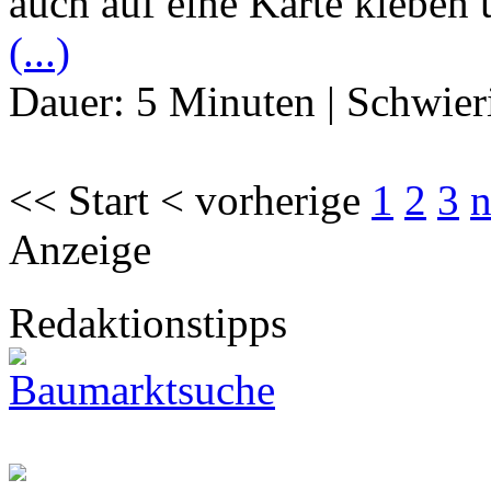
auch auf eine Karte kleben 
(...)
Dauer:
5 Minuten
|
Schwier
<< Start < vorherige
1
2
3
n
Anzeige
Redaktionstipps