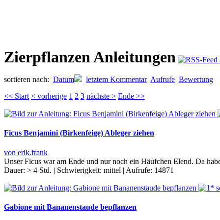
Zierpflanzen Anleitungen
sortieren nach:
Datum
letztem Kommentar
Aufrufe
Bewertung
<< Start
< vorherige
1
2
3
nächste >
Ende >>
Ficus Benjamini (Birkenfeige) Ableger ziehen
von erik.frank
Unser Ficus war am Ende und nur noch ein Häufchen Elend. Da haben
Dauer:
> 4 Std.
|
Schwierigkeit:
mittel
|
Aufrufe:
14871
Gabione mit Bananenstaude bepflanzen