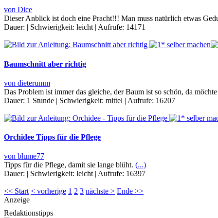
von Dice
Dieser Anblick ist doch eine Pracht!!! Man muss natürlich etwas Ged
Dauer:
|
Schwierigkeit:
leicht
|
Aufrufe:
14171
Baumschnitt aber richtig
von dieterumm
Das Problem ist immer das gleiche, der Baum ist so schön, da möchte 
Dauer:
1 Stunde
|
Schwierigkeit:
mittel
|
Aufrufe:
16207
Orchidee Tipps für die Pflege
von blume77
Tipps für die Pflege, damit sie lange blüht.
(...)
Dauer:
|
Schwierigkeit:
leicht
|
Aufrufe:
16397
<< Start
< vorherige
1
2
3
nächste >
Ende >>
Anzeige
Redaktionstipps