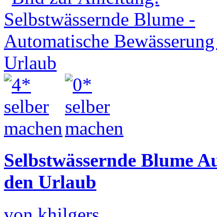
Selbstwässernde Blume A
den Urlaub
von khilgers