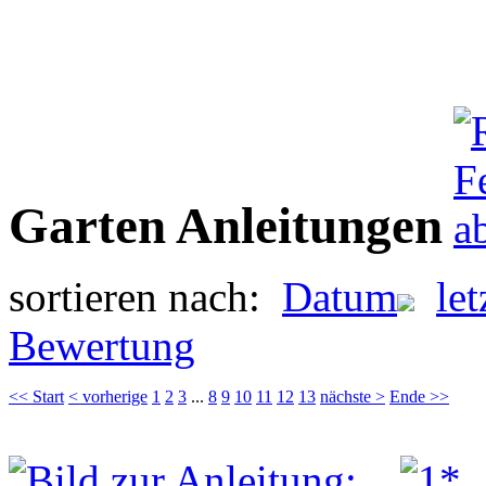
Garten Anleitungen
sortieren nach:
Datum
le
Bewertung
<< Start
< vorherige
1
2
3
...
8
9
10
11
12
13
nächste >
Ende >>