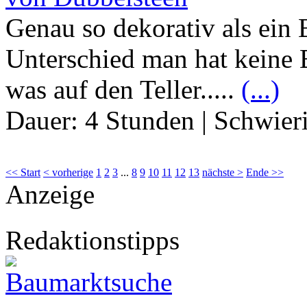
Genau so dekorativ als ein
Unterschied man hat keine 
was auf den Teller.....
(...)
Dauer:
4 Stunden
|
Schwier
<< Start
< vorherige
1
2
3
...
8
9
10
11
12
13
nächste >
Ende >>
Anzeige
Redaktionstipps