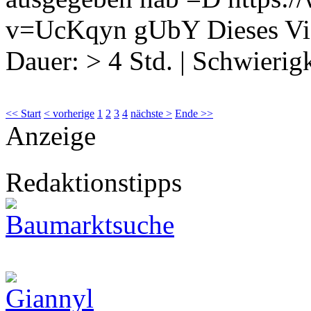
v=UcKqyn gUbY Dieses V
Dauer:
> 4 Std.
|
Schwierigk
<< Start
< vorherige
1
2
3
4
nächste >
Ende >>
Anzeige
Redaktionstipps