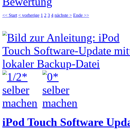
Bewertung
<< Start
< vorherige
1
2
3
4
nächste >
Ende >>
iPod Touch Software Upda