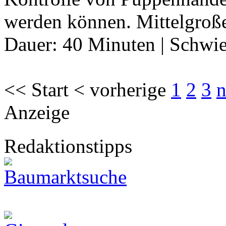
werden können. Mittelgro
Dauer:
40 Minuten
|
Schwie
<< Start < vorherige
1
2
3
n
Anzeige
Redaktionstipps