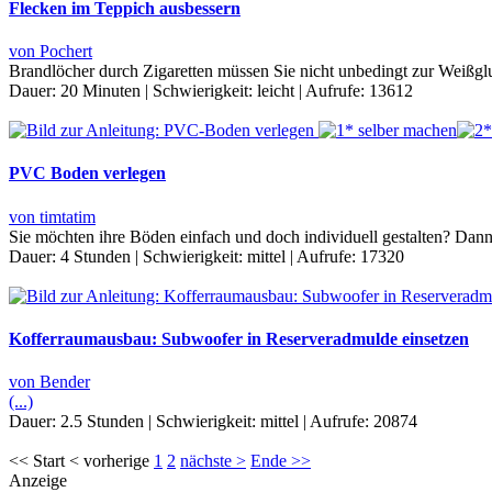
Flecken im Teppich ausbessern
von Pochert
Brandlöcher durch Zigaretten müssen Sie nicht unbedingt zur Weißglu
Dauer:
20 Minuten
|
Schwierigkeit:
leicht
|
Aufrufe:
13612
PVC Boden verlegen
von timtatim
Sie möchten ihre Böden einfach und doch individuell gestalten? Da
Dauer:
4 Stunden
|
Schwierigkeit:
mittel
|
Aufrufe:
17320
Kofferraumausbau: Subwoofer in Reserveradmulde einsetzen
von Bender
(...)
Dauer:
2.5 Stunden
|
Schwierigkeit:
mittel
|
Aufrufe:
20874
<< Start < vorherige
1
2
nächste >
Ende >>
Anzeige