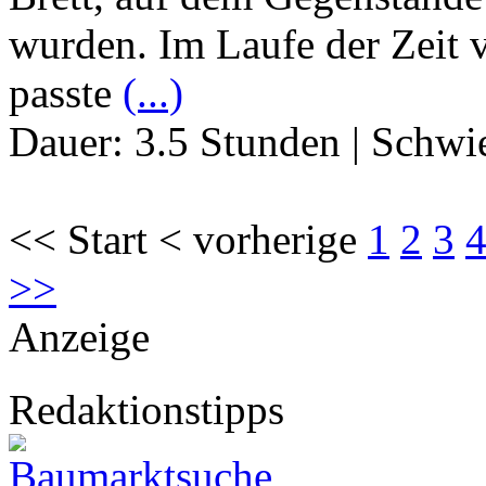
wurden. Im Laufe der Zeit v
passte
(...)
Dauer:
3.5 Stunden
|
Schwie
<< Start < vorherige
1
2
3
>>
Anzeige
Redaktionstipps