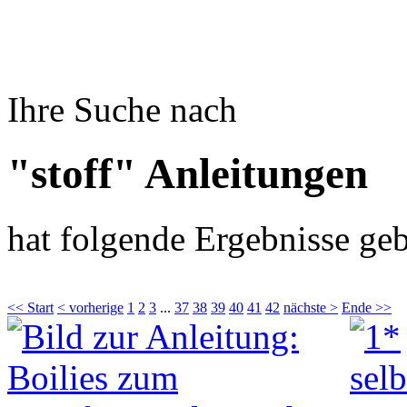
Ihre Suche nach
"stoff" Anleitungen
hat folgende Ergebnisse geb
<< Start
< vorherige
1
2
3
...
37
38
39
40
41
42
nächste >
Ende >>