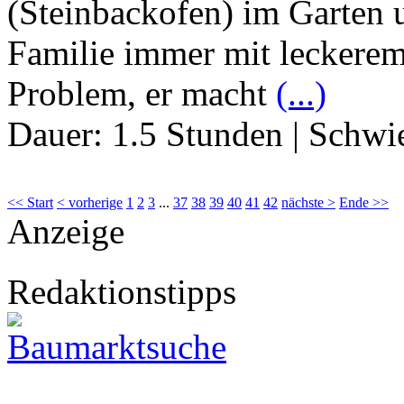
(Steinbackofen) im Garten 
Familie immer mit leckerem
Problem, er macht
(...)
Dauer:
1.5 Stunden
|
Schwie
<< Start
< vorherige
1
2
3
...
37
38
39
40
41
42
nächste >
Ende >>
Anzeige
Redaktionstipps