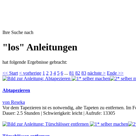
Ihre Suche nach
"los" Anleitungen
hat folgende Ergebnisse gebracht:
<< Start
< vorherige
1
2
3
4
5
6
...
81
82
83
nächste >
Ende >>
Abtapezieren
von Reseka
Vor dem Tapezieren ist es notwendig, alte Tapeten zu entfernen. Im
Dauer:
2.5 Stunden
|
Schwierigkeit:
leicht
|
Aufrufe:
13305