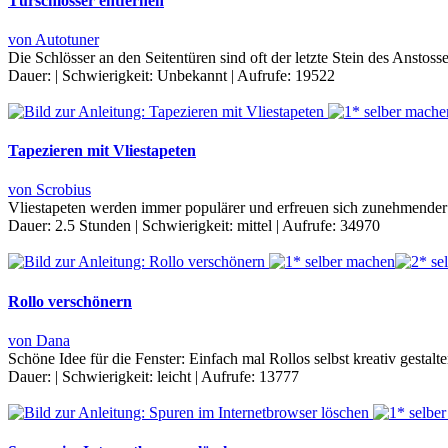
Türschlösser entfernen
von Autotuner
Die Schlösser an den Seitentüren sind oft der letzte Stein des Ansto
Dauer:
|
Schwierigkeit:
Unbekannt
|
Aufrufe:
19522
Tapezieren mit Vliestapeten
von Scrobius
Vliestapeten werden immer populärer und erfreuen sich zunehmender Be
Dauer:
2.5 Stunden
|
Schwierigkeit:
mittel
|
Aufrufe:
34970
Rollo verschönern
von Dana
Schöne Idee für die Fenster: Einfach mal Rollos selbst kreativ gestalt
Dauer:
|
Schwierigkeit:
leicht
|
Aufrufe:
13777