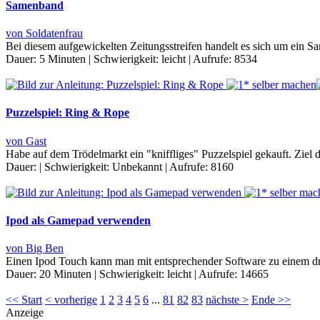
Samenband
von Soldatenfrau
Bei diesem aufgewickelten Zeitungsstreifen handelt es sich um ein Sa
Dauer:
5 Minuten
|
Schwierigkeit:
leicht
|
Aufrufe:
8534
Puzzelspiel: Ring & Rope
von Gast
Habe auf dem Trödelmarkt ein "kniffliges" Puzzelspiel gekauft. Ziel de
Dauer:
|
Schwierigkeit:
Unbekannt
|
Aufrufe:
8160
Ipod als Gamepad verwenden
von Big Ben
Einen Ipod Touch kann man mit entsprechender Software zu einem dr
Dauer:
20 Minuten
|
Schwierigkeit:
leicht
|
Aufrufe:
14665
<< Start
< vorherige
1
2
3
4
5
6
...
81
82
83
nächste >
Ende >>
Anzeige