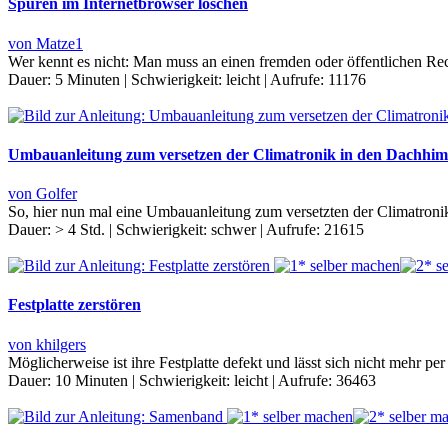
Spuren im Internetbrowser löschen
von Matze1
Wer kennt es nicht: Man muss an einen fremden oder öffentlichen Rec
Dauer:
5 Minuten
|
Schwierigkeit:
leicht
|
Aufrufe:
11176
Umbauanleitung zum versetzen der Climatronik in den Dachhim
von Golfer
So, hier nun mal eine Umbauanleitung zum versetzten der Climatroni
Dauer:
> 4 Std.
|
Schwierigkeit:
schwer
|
Aufrufe:
21615
Festplatte zerstören
von khilgers
Möglicherweise ist ihre Festplatte defekt und lässt sich nicht mehr p
Dauer:
10 Minuten
|
Schwierigkeit:
leicht
|
Aufrufe:
36463