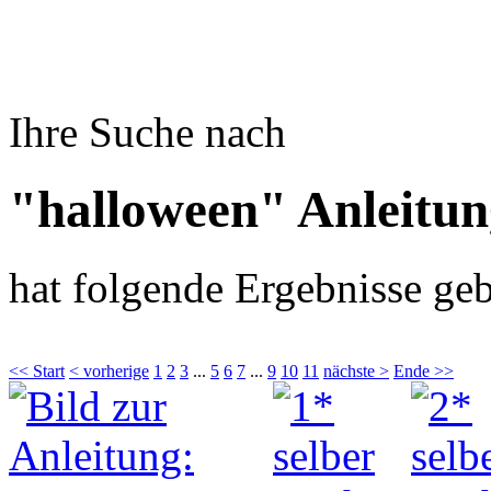
Ihre Suche nach
"halloween" Anleitu
hat folgende Ergebnisse geb
<< Start
< vorherige
1
2
3
...
5
6
7
...
9
10
11
nächste >
Ende >>