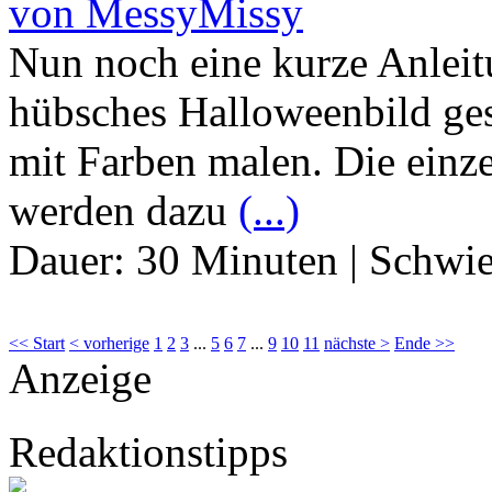
von MessyMissy
Nun noch eine kurze Anleit
hübsches Halloweenbild ges
mit Farben malen. Die einz
werden dazu
(...)
Dauer:
30 Minuten
|
Schwie
<< Start
< vorherige
1
2
3
...
5
6
7
...
9
10
11
nächste >
Ende >>
Anzeige
Redaktionstipps