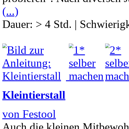
(...)
Dauer:
> 4 Std.
|
Schwierigk
Kleintierstall
von Festool
Auch die kleinen Mitbewoh