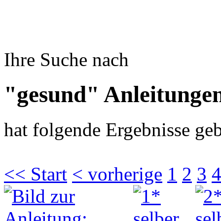
Ihre Suche nach
"gesund" Anleitunge
hat folgende Ergebnisse geb
<< Start
< vorherige
1
2
3