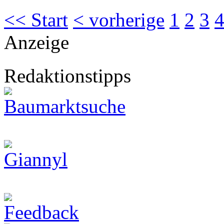
<< Start
< vorherige
1
2
3
Anzeige
Redaktionstipps