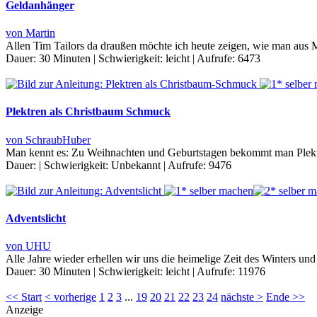
Geldanhänger
von Martin
Allen Tim Tailors da draußen möchte ich heute zeigen, wie man aus M
Dauer:
30 Minuten
|
Schwierigkeit:
leicht
|
Aufrufe:
6473
Plektren als Christbaum Schmuck
von SchraubHuber
Man kennt es: Zu Weihnachten und Geburtstagen bekommt man Plektren 
Dauer:
|
Schwierigkeit:
Unbekannt
|
Aufrufe:
9476
Adventslicht
von UHU
Alle Jahre wieder erhellen wir uns die heimelige Zeit des Winters u
Dauer:
30 Minuten
|
Schwierigkeit:
leicht
|
Aufrufe:
11976
<< Start
< vorherige
1
2
3
...
19
20
21
22
23
24
nächste >
Ende >>
Anzeige