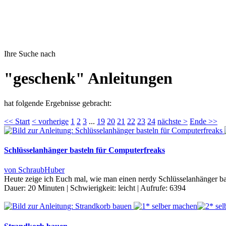
Ihre Suche nach
"geschenk" Anleitungen
hat folgende Ergebnisse gebracht:
<< Start
< vorherige
1
2
3
...
19
20
21
22
23
24
nächste >
Ende >>
Schlüsselanhänger basteln für Computerfreaks
von SchraubHuber
Heute zeige ich Euch mal, wie man einen nerdy Schlüsselanhänger bastel
Dauer:
20 Minuten
|
Schwierigkeit:
leicht
|
Aufrufe:
6394