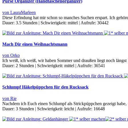
Purse Organizer (Handtaschenorganizer)
von LauraMarleen
Diese Erfindung hat mir schon so manches Suchen erspart. Ich gehör
Dauer:
3.5 Stunden
|
Schwierigkeit:
mittel
|
Aufrufe:
30442
Mach Dir einen Weihnachtsmann
von Orko
Ich weiß, ich weiß, wir haben Sommer und draußen liegt noch längst 
Dauer:
2 Stunden
|
Schwierigkeit:
mittel
|
Aufrufe:
36541
Schlumpf Häkelpüppchen für den Rucksack
von Rie
Nachdem ich Euch einen Schlumpf als Strickpüppchen gezeigt habe, m
Dauer:
3 Stunden
|
Schwierigkeit:
leicht
|
Aufrufe:
16648