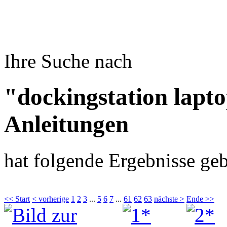
Ihre Suche nach
"dockingstation lapt
Anleitungen
hat folgende Ergebnisse geb
<< Start
< vorherige
1
2
3
...
5
6
7
...
61
62
63
nächste >
Ende >>