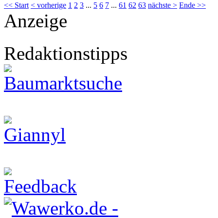
<< Start
< vorherige
1
2
3
...
5
6
7
...
61
62
63
nächste >
Ende >>
Anzeige
Redaktionstipps