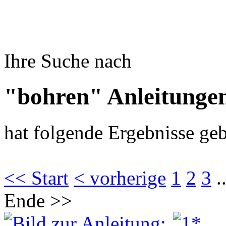
Ihre Suche nach
"bohren" Anleitunge
hat folgende Ergebnisse geb
<< Start
< vorherige
1
2
3
.
Ende >>