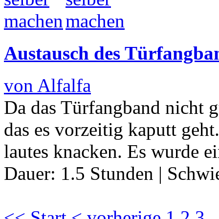
Austausch des Türfangba
von Alfalfa
Da das Türfangband nicht gut
das es vorzeitig kaputt geht
lautes knacken. Es wurde e
Dauer:
1.5 Stunden
|
Schwie
<< Start
< vorherige
1
2
3
.