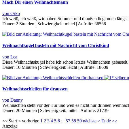
Mach Dir einen Weihnachtsmann
von Orko
Ich weiß, ich weiß, wir haben Sommer und draußen liegt noch längst 
Dauer:
2 Stunden
|
Schwierigkeit:
mittel
|
Aufrufe:
36536
Weihnachtkugel basteln mit Nachricht vom Christkind
von Lea
Diese Weihnachtskugel habe ich schon letztes Weihnachten gebastel
Dauer:
10 Minuten
|
Schwierigkeit:
leicht
|
Aufrufe:
18609
Weihnachtsschleifen für draussen
von Danny
Weihnachten steht vor der Tür und weil es nicht nur drinnen weihnacht
Dauer:
20 Minuten
|
Schwierigkeit:
mittel
|
Aufrufe:
21739
<< Start < vorherige
1
2
3
4
5
6
...
57
58
59
nächste >
Ende >>
Anzeige