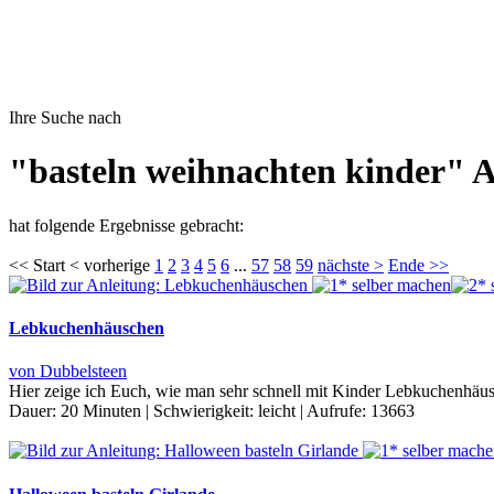
Ihre Suche nach
"basteln weihnachten kinder" 
hat folgende Ergebnisse gebracht:
<< Start < vorherige
1
2
3
4
5
6
...
57
58
59
nächste >
Ende >>
Lebkuchenhäuschen
von Dubbelsteen
Hier zeige ich Euch, wie man sehr schnell mit Kinder Lebkuchenhäus
Dauer:
20 Minuten
|
Schwierigkeit:
leicht
|
Aufrufe:
13663