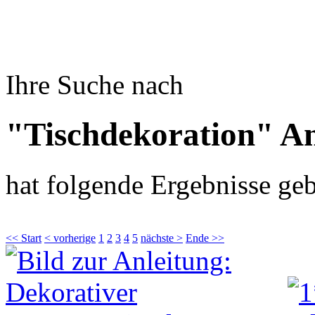
Ihre Suche nach
"Tischdekoration" An
hat folgende Ergebnisse geb
<< Start
< vorherige
1
2
3
4
5
nächste >
Ende >>