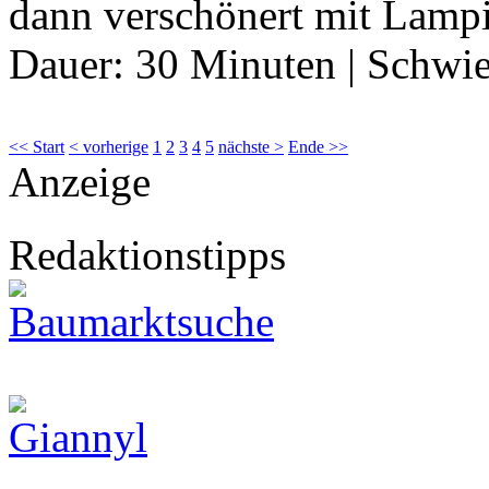
dann verschönert mit La
Dauer:
30 Minuten
|
Schwie
<< Start
< vorherige
1
2
3
4
5
nächste >
Ende >>
Anzeige
Redaktionstipps