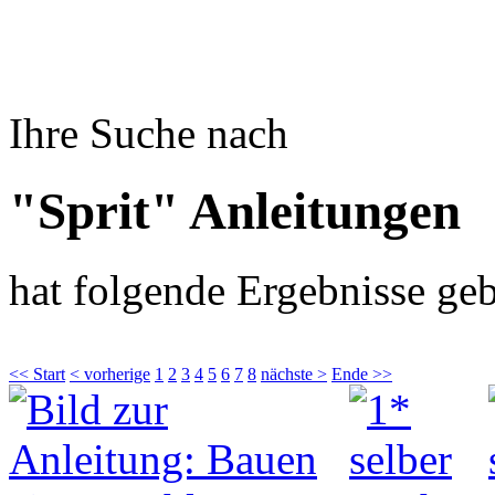
Ihre Suche nach
"Sprit" Anleitungen
hat folgende Ergebnisse geb
<< Start
< vorherige
1
2
3
4
5
6
7
8
nächste >
Ende >>