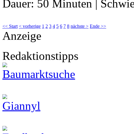
Dauer:
50 Minuten
|
Schwie
<< Start
< vorherige
1
2
3
4
5
6
7
8
nächste >
Ende >>
Anzeige
Redaktionstipps