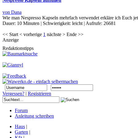
Nespresso Kapseln auffüllen
von Dana
Wie man Nespresso Kapseln mehrfach verwendet erkläre ich Euch jetz
Dauer:
10 Minuten
|
Schwierigkeit:
leicht
|
Aufrufe:
26681
<< Start < vorherige
1
nächste > Ende >>
Anzeige
Redaktionstipps
Vergessen?
|
Registrieren
Forum
Anleitung schreiben
Haus
|
Garten
|
Kfz
|