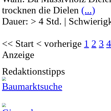
trocknen die Dielen
(...)
Dauer:
> 4 Std.
|
Schwierigk
<< Start < vorherige
1
2
3
Anzeige
Redaktionstipps