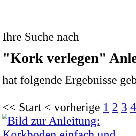
Ihre Suche nach
"Kork verlegen" Anl
hat folgende Ergebnisse geb
<< Start < vorherige
1
2
3