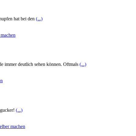
hnupfen hat bei den
(...)
elle immer deutlich sehen können. Oftmals
(...)
ingucker!
(...)