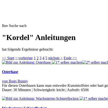
Ihre Suche nach
"Kordel" Anleitungen
hat folgende Ergebnisse gebracht:
<< Start
< vorherige
1
2
3
4
5
nächste >
Ende >>
Osterhase
von Bugs Bunny
Für diesen Osterhasen kann man entweder Kunststoffeier oder hart 
Dauer:
30 Minuten
|
Schwierigkeit:
leicht
|
Aufrufe:
6506