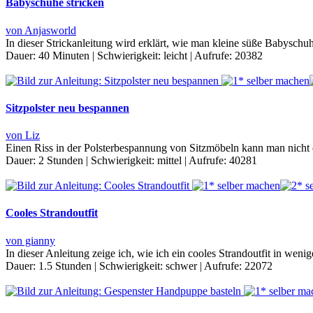
Babyschuhe stricken
von Anjasworld
In dieser Strickanleitung wird erklärt, wie man kleine süße Babysch
Dauer:
40 Minuten
|
Schwierigkeit:
leicht
|
Aufrufe:
20382
Sitzpolster neu bespannen
von Liz
Einen Riss in der Polsterbespannung von Sitzmöbeln kann man nicht e
Dauer:
2 Stunden
|
Schwierigkeit:
mittel
|
Aufrufe:
40281
Cooles Strandoutfit
von gianny
In dieser Anleitung zeige ich, wie ich ein cooles Strandoutfit in wen
Dauer:
1.5 Stunden
|
Schwierigkeit:
schwer
|
Aufrufe:
22072