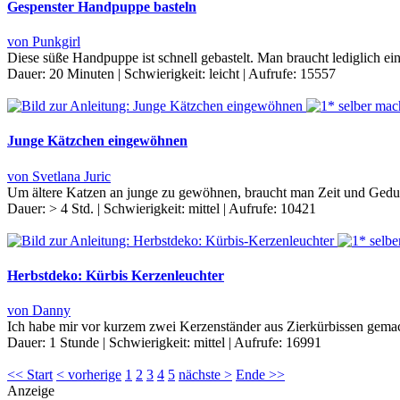
Gespenster Handpuppe basteln
von Punkgirl
Diese süße Handpuppe ist schnell gebastelt. Man braucht lediglich ei
Dauer:
20 Minuten
|
Schwierigkeit:
leicht
|
Aufrufe:
15557
Junge Kätzchen eingewöhnen
von Svetlana Juric
Um ältere Katzen an junge zu gewöhnen, braucht man Zeit und Geduld
Dauer:
> 4 Std.
|
Schwierigkeit:
mittel
|
Aufrufe:
10421
Herbstdeko: Kürbis Kerzenleuchter
von Danny
Ich habe mir vor kurzem zwei Kerzenständer aus Zierkürbissen gemac
Dauer:
1 Stunde
|
Schwierigkeit:
mittel
|
Aufrufe:
16991
<< Start
< vorherige
1
2
3
4
5
nächste >
Ende >>
Anzeige