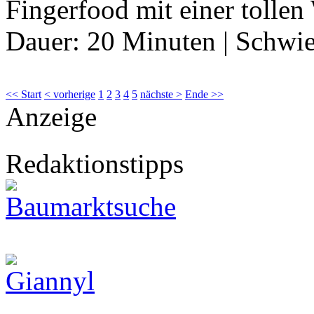
Fingerfood mit einer tolle
Dauer:
20 Minuten
|
Schwie
<< Start
< vorherige
1
2
3
4
5
nächste >
Ende >>
Anzeige
Redaktionstipps