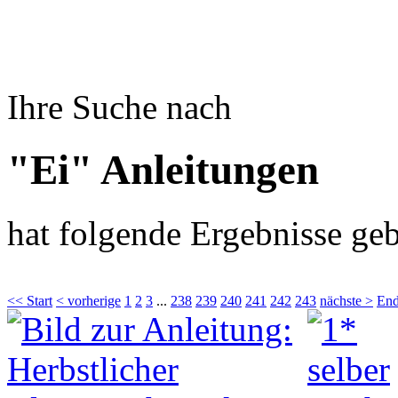
Ihre Suche nach
"Ei" Anleitungen
hat folgende Ergebnisse geb
<< Start
< vorherige
1
2
3
...
238
239
240
241
242
243
nächste >
End