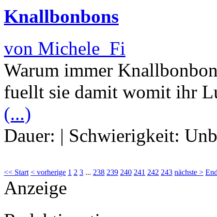
Knallbonbons
von Michele_Fi
Warum immer Knallbonbons 
fuellt sie damit womit ihr L
(...)
Dauer:
|
Schwierigkeit:
Unb
<< Start
< vorherige
1
2
3
...
238
239
240
241
242
243
nächste >
End
Anzeige