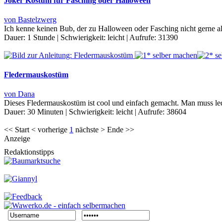
Joker Kostüm für Fasching oder Halloween
von Bastelzwerg
Ich kenne keinen Bub, der zu Halloween oder Fasching nicht gerne al
Dauer:
1 Stunde
|
Schwierigkeit:
leicht
|
Aufrufe:
31390
Fledermauskostüm
von Dana
Dieses Fledermauskostüm ist cool und einfach gemacht. Man muss le
Dauer:
30 Minuten
|
Schwierigkeit:
leicht
|
Aufrufe:
38604
<< Start < vorherige
1
nächste > Ende >>
Anzeige
Redaktionstipps