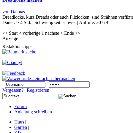
Dreadlocks machen
von Dalmas
Dreadlocks, kurz Dreads oder auch Filzlocken, sind Strähnen verfilzt
Dauer:
> 4 Std.
|
Schwierigkeit:
schwer
|
Aufrufe:
20779
<< Start < vorherige
1
nächste > Ende >>
Anzeige
Redaktionstipps
Vergessen?
|
Registrieren
Forum
Anleitung schreiben
Haus
|
Garten
|
Kfz
|