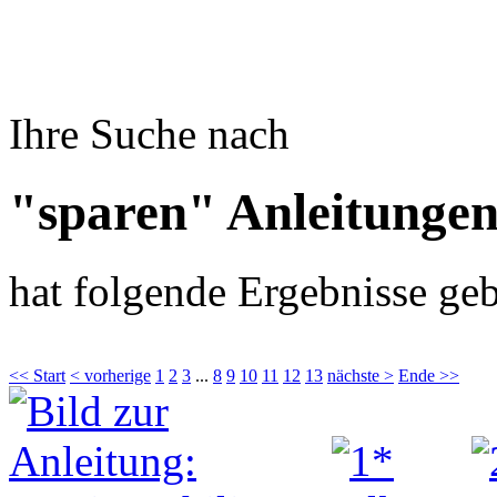
Ihre Suche nach
"sparen" Anleitunge
hat folgende Ergebnisse geb
<< Start
< vorherige
1
2
3
...
8
9
10
11
12
13
nächste >
Ende >>