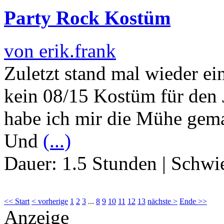
Party Rock Kostüm
von erik.frank
Zuletzt stand mal wieder ei
kein 08/15 Kostüm für den 
habe ich mir die Mühe gema
Und
(...)
Dauer:
1.5 Stunden
|
Schwie
<< Start
< vorherige
1
2
3
...
8
9
10
11
12
13
nächste >
Ende >>
Anzeige