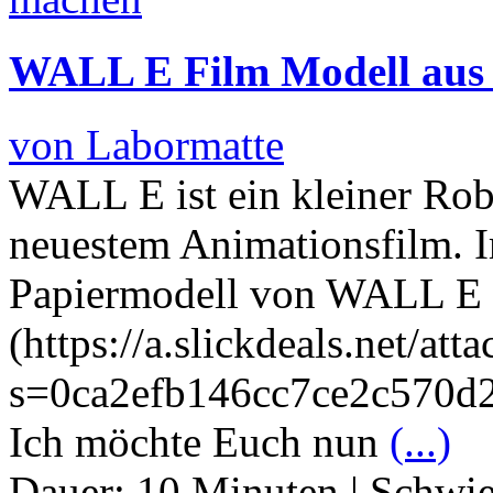
WALL E Film Modell aus 
von Labormatte
WALL E ist ein kleiner Rob
neuestem Animationsfilm. Im
Papiermodell von WALL E
(https://a.slickdeals.net/at
s=0ca2efb146cc7ce2c570d
Ich möchte Euch nun
(...)
Dauer:
10 Minuten
|
Schwie