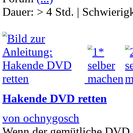
Dauer:
> 4 Std.
|
Schwierigk
Hakende DVD retten
von ochnygosch
Wenn der gemütliche DVD 