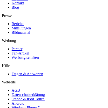
Kontakt
Blog
Presse
Berichte
Mitteilungen
Bildmaterial
Werbung
Partner
Fan-Artikel
Werbung schalten
Hilfe
Fragen & Antworten
Webseite
AGB
Datenschutzerklärung
iPhone & iPod Touch
Android
Windows Phone 7