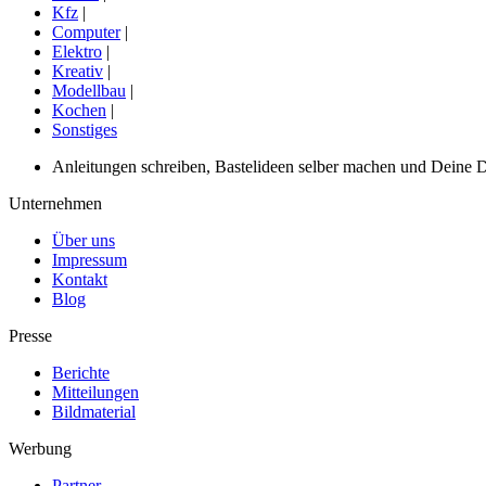
Kfz
|
Computer
|
Elektro
|
Kreativ
|
Modellbau
|
Kochen
|
Sonstiges
Anleitungen schreiben, Bastelideen selber machen und Deine DIY
Unternehmen
Über uns
Impressum
Kontakt
Blog
Presse
Berichte
Mitteilungen
Bildmaterial
Werbung
Partner