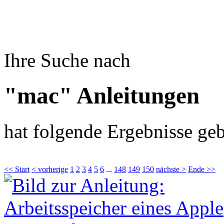
Ihre Suche nach
"mac" Anleitungen
hat folgende Ergebnisse geb
<< Start
< vorherige
1
2
3
4
5
6
...
148
149
150
nächste >
Ende >>