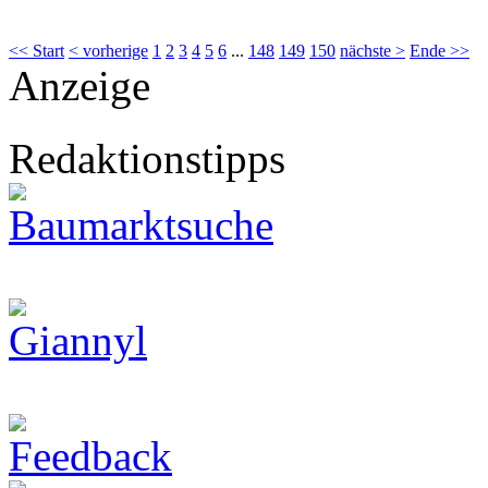
<< Start
< vorherige
1
2
3
4
5
6
...
148
149
150
nächste >
Ende >>
Anzeige
Redaktionstipps