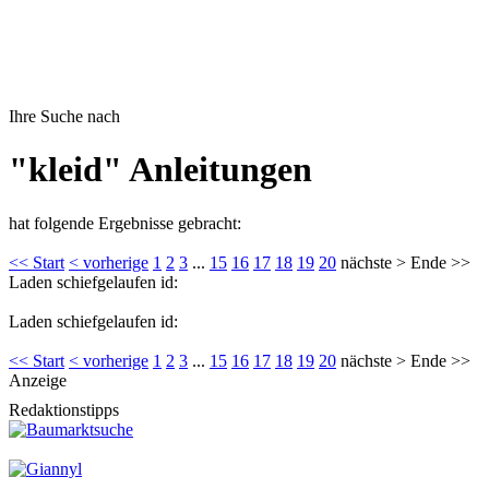
Ihre Suche nach
"kleid" Anleitungen
hat folgende Ergebnisse gebracht:
<< Start
< vorherige
1
2
3
...
15
16
17
18
19
20
nächste > Ende >>
Laden schiefgelaufen id:
Laden schiefgelaufen id:
<< Start
< vorherige
1
2
3
...
15
16
17
18
19
20
nächste > Ende >>
Anzeige
Redaktionstipps