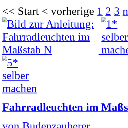
<< Start < vorherige
1
2
3
n
Fahrradleuchten im Maßs
von Budenzauberer