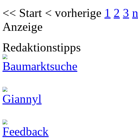
<< Start < vorherige
1
2
3
n
Anzeige
Redaktionstipps