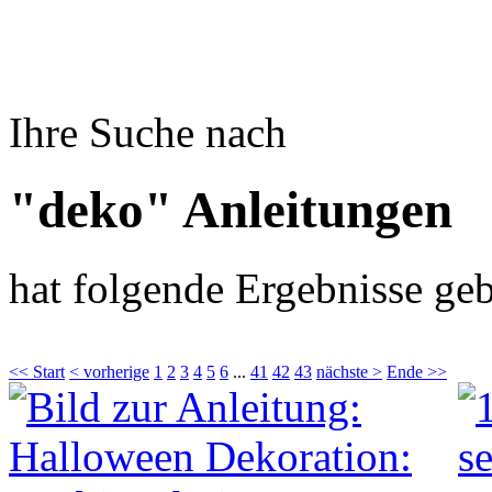
Ihre Suche nach
"deko" Anleitungen
hat folgende Ergebnisse geb
<< Start
< vorherige
1
2
3
4
5
6
...
41
42
43
nächste >
Ende >>