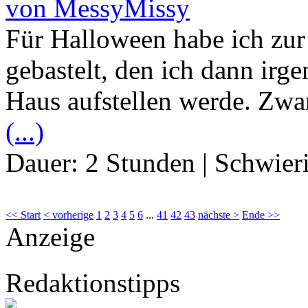
von MessyMissy
Für Halloween habe ich zur
gebastelt, den ich dann ir
Haus aufstellen werde. Zwar
(...)
Dauer:
2 Stunden
|
Schwier
<< Start
< vorherige
1
2
3
4
5
6
...
41
42
43
nächste >
Ende >>
Anzeige
Redaktionstipps