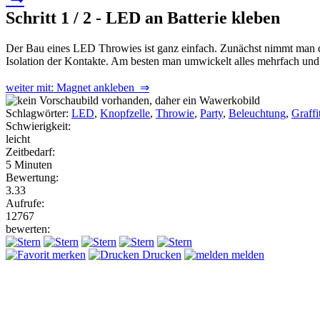
Schritt 1 / 2 - LED an Batterie kleben
Der Bau eines LED Throwies ist ganz einfach. Zunächst nimmt man d
Isolation der Kontakte. Am besten man umwickelt alles mehrfach und ac
weiter mit: Magnet ankleben ⇒
Schlagwörter:
LED
,
Knopfzelle
,
Throwie
,
Party
,
Beleuchtung
,
Graffi
Schwierigkeit:
leicht
Zeitbedarf:
5 Minuten
Bewertung:
3.33
Aufrufe:
12767
bewerten:
merken
Drucken
melden