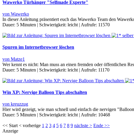
Wawerko Türhänger "Selfmade Experte"
von Wawerko
In dieser Anleitung präsentiert euch das Wawerko Team den Wawerko 
Dauer:
5 Minuten
|
Schwierigkeit:
leicht
|
Aufrufe:
11570
Spuren im Internetbrowser löschen
von Matze1
Wer kennt es nicht: Man muss an einen fremden oder öffentlichen Rec
Dauer:
5 Minuten
|
Schwierigkeit:
leicht
|
Aufrufe:
11170
Win XP: Nervige Balloon Tips abschalten
von kreuzzug
Hier wird gezeigt, wie man schnell und einfach die nervigen "Balloon
Dauer:
5 Minuten
|
Schwierigkeit:
leicht
|
Aufrufe:
10468
<< Start < vorherige
1
2
3
4
5
6
7
8
9
nächste >
Ende >>
Anzeige