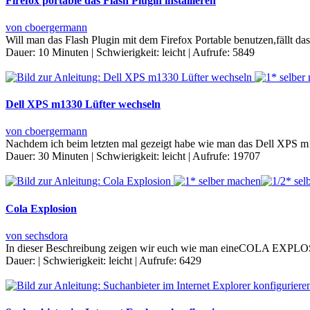
Firefox portable das Flash Plugin installieren
von cboergermann
Will man das Flash Plugin mit dem Firefox Portable benutzen,fällt da
Dauer:
10 Minuten
|
Schwierigkeit:
leicht
|
Aufrufe:
5849
Dell XPS m1330 Lüfter wechseln
von cboergermann
Nachdem ich beim letzten mal gezeigt habe wie man das Dell XPS m1
Dauer:
30 Minuten
|
Schwierigkeit:
leicht
|
Aufrufe:
19707
Cola Explosion
von sechsdora
In dieser Beschreibung zeigen wir euch wie man eineCOLA EXPL
Dauer:
|
Schwierigkeit:
leicht
|
Aufrufe:
6429