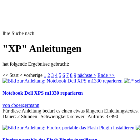
Ihre Suche nach
"XP" Anleitungen
hat folgende Ergebnisse gebracht:
<< Start < vorherige
1
2
3
4
5
6
7
8
9
nächste >
Ende >>
Notebook Dell XPS m1330 reparieren
von cboergermann
Für diese Anleitung bedarf es einen etwas längeren Einleitungstex
Dauer:
2 Stunden
|
Schwierigkeit:
schwer
|
Aufrufe:
37990