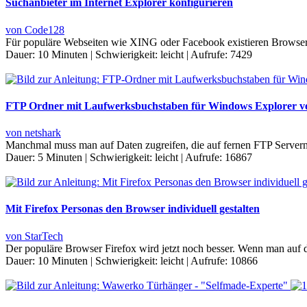
Suchanbieter im Internet Explorer konfigurieren
von Code128
Für populäre Webseiten wie XING oder Facebook existieren Browser P
Dauer:
10 Minuten
|
Schwierigkeit:
leicht
|
Aufrufe:
7429
FTP Ordner mit Laufwerksbuchstaben für Windows Explorer v
von netshark
Manchmal muss man auf Daten zugreifen, die auf fernen FTP Serve
Dauer:
5 Minuten
|
Schwierigkeit:
leicht
|
Aufrufe:
16867
Mit Firefox Personas den Browser individuell gestalten
von StarTech
Der populäre Browser Firefox wird jetzt noch besser. Wenn man auf d
Dauer:
10 Minuten
|
Schwierigkeit:
leicht
|
Aufrufe:
10866