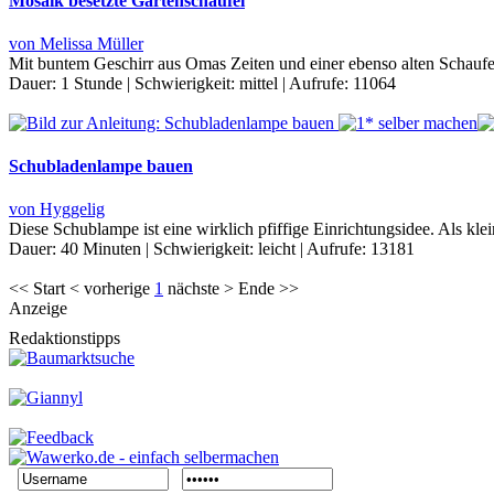
Mosaik besetzte Gartenschaufel
von Melissa Müller
Mit buntem Geschirr aus Omas Zeiten und einer ebenso alten Schauf
Dauer:
1 Stunde
|
Schwierigkeit:
mittel
|
Aufrufe:
11064
Schubladenlampe bauen
von Hyggelig
Diese Schublampe ist eine wirklich pfiffige Einrichtungsidee. Als k
Dauer:
40 Minuten
|
Schwierigkeit:
leicht
|
Aufrufe:
13181
<< Start < vorherige
1
nächste > Ende >>
Anzeige
Redaktionstipps