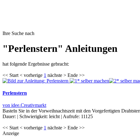
Ihre Suche nach
"Perlenstern" Anleitungen
hat folgende Ergebnisse gebracht:
<< Start < vorherige
1
nächste > Ende >>
Perlenstern
von idee.Creativmarkt
Basteln Sie in der Vorweihnachtszeit mit den Vorgefertigten Drahts
Dauer:
|
Schwierigkeit:
leicht
|
Aufrufe:
11125
<< Start < vorherige
1
nächste > Ende >>
Anzeige