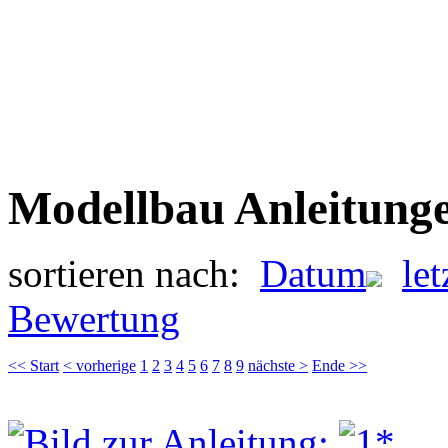
Modellbau Anleitung
sortieren nach:
Datum
le
Bewertung
<< Start
< vorherige
1
2
3
4
5
6
7
8
9
nächste >
Ende >>