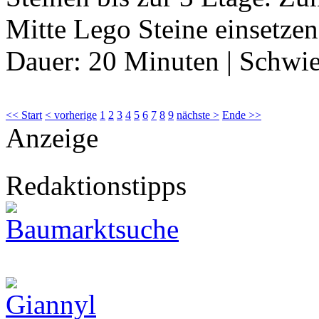
Mitte Lego Steine einsetzen
Dauer:
20 Minuten
|
Schwie
<< Start
< vorherige
1
2
3
4
5
6
7
8
9
nächste >
Ende >>
Anzeige
Redaktionstipps