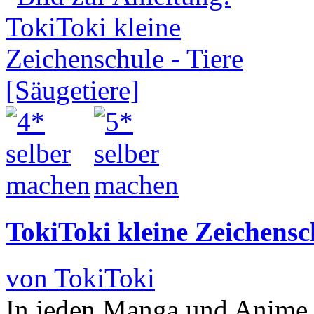
TokiToki kleine Zeichensch
von TokiToki
In jeden Manga und Anime,