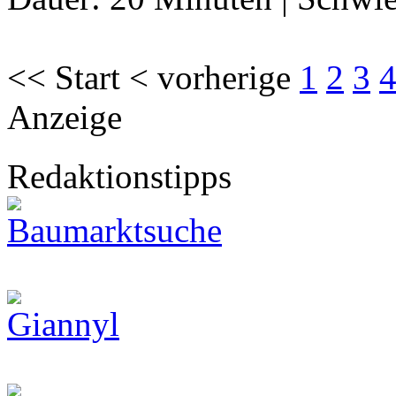
<< Start < vorherige
1
2
3
Anzeige
Redaktionstipps