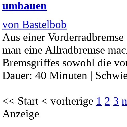
umbauen
von Bastelbob
Aus einer Vorderradbremse 
man eine Allradbremse mach
Bremsgriffes sowohl die vor
Dauer:
40 Minuten
|
Schwie
<< Start < vorherige
1
2
3
n
Anzeige