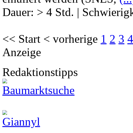
Dauer:
> 4 Std.
|
Schwierigk
<< Start < vorherige
1
2
3
Anzeige
Redaktionstipps