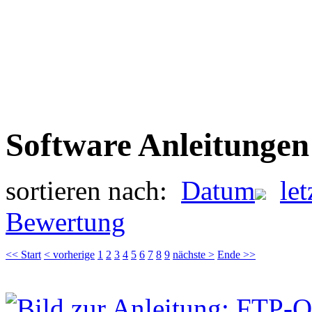
Software Anleitungen
sortieren nach:
Datum
le
Bewertung
<< Start
< vorherige
1
2
3
4
5
6
7
8
9
nächste >
Ende >>