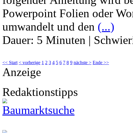
Powerpoint Folien oder W
umwandelt und den
(...)
Dauer:
5 Minuten
|
Schwier
<< Start
< vorherige
1
2
3
4
5
6
7
8
9
nächste >
Ende >>
Anzeige
Redaktionstipps