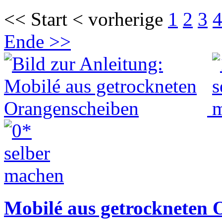
<< Start < vorherige
1
2
3
Ende >>
Mobilé aus getrockneten 