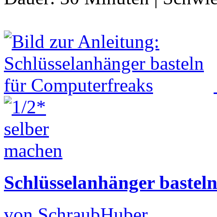
Schlüsselanhänger bastel
von SchraubHuber