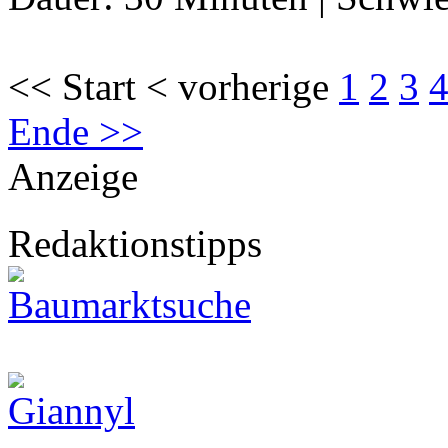
<< Start < vorherige
1
2
3
Ende >>
Anzeige
Redaktionstipps