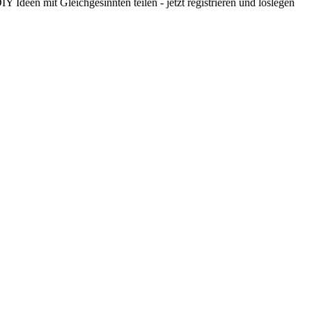
 Ideen mit Gleichgesinnten teilen - jetzt registrieren und loslegen