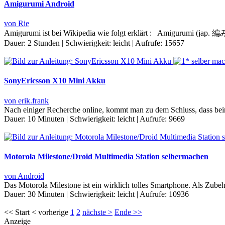
Amigurumi Android
von Rie
Amigurumi ist bei Wikipedia wie folgt erklärt : Amigurumi (jap. 編み包
Dauer:
2 Stunden
|
Schwierigkeit:
leicht
|
Aufrufe:
15657
SonyEricsson X10 Mini Akku
von erik.frank
Nach einiger Recherche online, kommt man zu dem Schluss, dass bei
Dauer:
10 Minuten
|
Schwierigkeit:
leicht
|
Aufrufe:
9669
Motorola Milestone/Droid Multimedia Station selbermachen
von Android
Das Motorola Milestone ist ein wirklich tolles Smartphone. Als Zubeh
Dauer:
30 Minuten
|
Schwierigkeit:
leicht
|
Aufrufe:
10936
<< Start < vorherige
1
2
nächste >
Ende >>
Anzeige