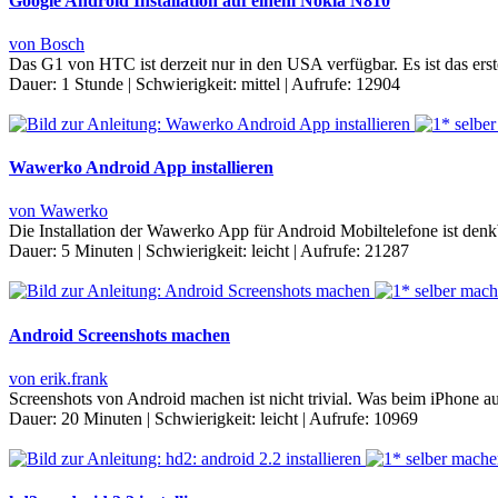
Google Android Installation auf einem Nokia N810
von Bosch
Das G1 von HTC ist derzeit nur in den USA verfügbar. Es ist das erst
Dauer:
1 Stunde
|
Schwierigkeit:
mittel
|
Aufrufe:
12904
Wawerko Android App installieren
von Wawerko
Die Installation der Wawerko App für Android Mobiltelefone ist den
Dauer:
5 Minuten
|
Schwierigkeit:
leicht
|
Aufrufe:
21287
Android Screenshots machen
von erik.frank
Screenshots von Android machen ist nicht trivial. Was beim iPhone a
Dauer:
20 Minuten
|
Schwierigkeit:
leicht
|
Aufrufe:
10969