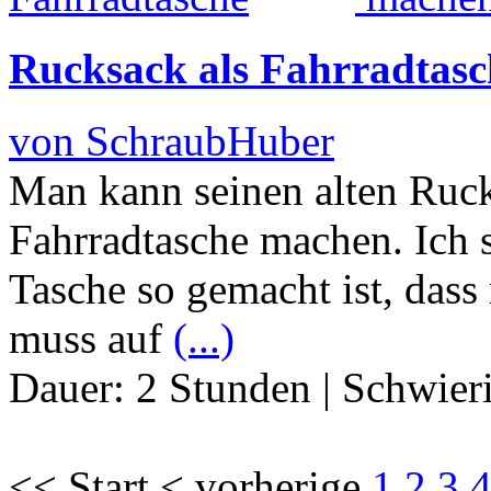
Rucksack als Fahrradtasc
von SchraubHuber
Man kann seinen alten Ruck
Fahrradtasche machen. Ich 
Tasche so gemacht ist, dass
muss auf
(...)
Dauer:
2 Stunden
|
Schwier
<< Start < vorherige
1
2
3