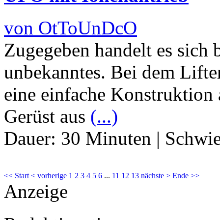
von OtToUnDcO
Zugegeben handelt es sich 
unbekanntes. Bei dem Lifte
eine einfache Konstruktion
Gerüst aus
(...)
Dauer:
30 Minuten
|
Schwie
<< Start
< vorherige
1
2
3
4
5
6
...
11
12
13
nächste >
Ende >>
Anzeige