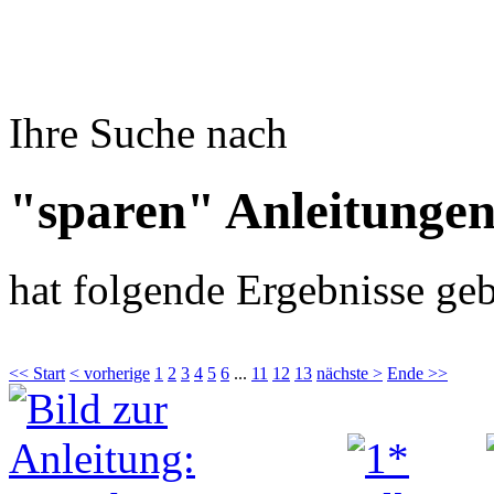
Ihre Suche nach
"sparen" Anleitunge
hat folgende Ergebnisse geb
<< Start
< vorherige
1
2
3
4
5
6
...
11
12
13
nächste >
Ende >>