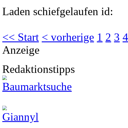
Laden schiefgelaufen id:
<< Start
< vorherige
1
2
3
Anzeige
Redaktionstipps