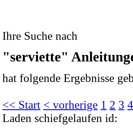
Ihre Suche nach
"serviette" Anleitung
hat folgende Ergebnisse geb
<< Start
< vorherige
1
2
3
Laden schiefgelaufen id: