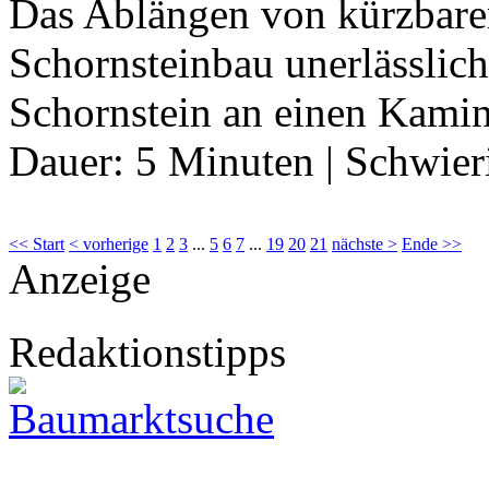
Das Ablängen von kürzbaren
Schornsteinbau unerlässlic
Schornstein an einen Kami
Dauer:
5 Minuten
|
Schwier
<< Start
< vorherige
1
2
3
...
5
6
7
...
19
20
21
nächste >
Ende >>
Anzeige
Redaktionstipps