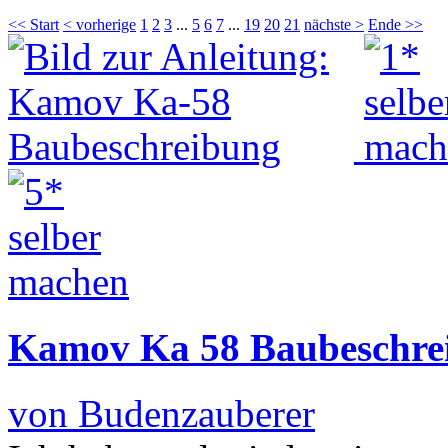
<< Start
< vorherige
1
2
3
...
5
6
7
...
19
20
21
nächste >
Ende >>
Kamov Ka 58 Baubeschre
von Budenzauberer