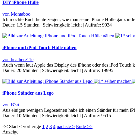
DIY iPhone Hülle
von Montaboo
Ich möchte Euch heute zeigen, wie man seine iPhone Hülle ganz indiv
Dauer:
1.5 Stunden
|
Schwierigkeit:
leicht
|
Aufrufe:
9034
iPhone und iPod Touch Hülle nähen
von heathere11e
Auch wenn laut Apple das Display des iPhone oder des iPod Touch kra
Dauer:
20 Minuten
|
Schwierigkeit:
leicht
|
Aufrufe:
19995
iPhone Ständer aus Lego
von B3rt
Aus einigen wenigen Legosteinen habe ich einen Ständer für mein iPh
Dauer:
10 Minuten
|
Schwierigkeit:
leicht
|
Aufrufe:
9515
<< Start < vorherige
1
2
3
4
nächste >
Ende >>
Anzeige