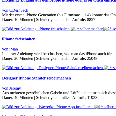
Exchange Zugang auf dem Apple iPhone oder iPod touch einrich
von CDernbach
Mit der ersten iPhone Generation (bis Firmware 1.1.4) konnte das 
Dauer:
10 Minuten
|
Schwierigkeit:
leicht
|
Aufrufe:
8857
iPhone freischalten
von iMan
In dieser Anleitung wird beschrieben, wie man das iPhone auch für and
Dauer:
20 Minuten
|
Schwierigkeit:
leicht
|
Aufrufe:
25048
Designer iPhone Ständer selbermachen
von Jeremy
Aus mehreren gewöhnlichen Gabeln und Löffeln kann man sich diesen
Dauer:
40 Minuten
|
Schwierigkeit:
mittel
|
Aufrufe:
11928